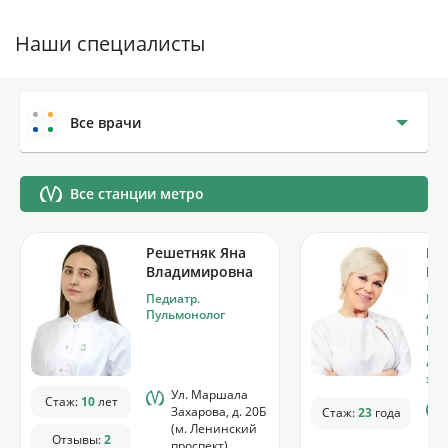
Наши специалисты
Все врачи
Все станции метро
Решетняк Яна
Пи
Владимировна
Ел
Педиатр.
Пул
Пульмонолог
Алл
Имм
пул
алл
экс
Ул. Маршала
Стаж:
10
лет
Захарова, д. 20Б
Стаж:
23
года
(м. Ленинский
Отзывы:
2
проспект)