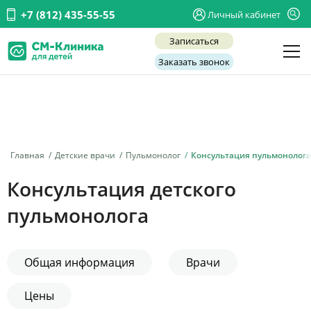
+7 (812) 435-55-55
Личный кабинет
Записаться
Заказать звонок
Детские врачи
Анализы и диагностика
Услуги
Главная
Детские врачи
Пульмонолог
Консультация пульмонолога
Детская хирургия
Консультация детского
Заболевания
пульмонолога
О нас
Акции
Общая информация
Врачи
Отзывы
Цены