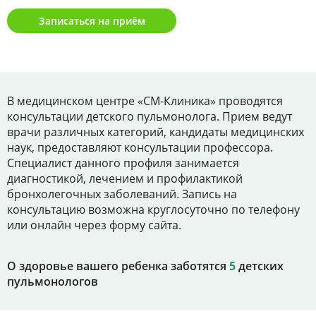
Цены
Записаться на приём
Контакты
Личный кабинет
В медицинском центре «СМ-Клиника» проводятся
консультации детского пульмонолога. Прием ведут
врачи различных категорий, кандидаты медицинских
+7 (812) 435-55-55
наук, предоставляют консультации профессора.
Специалист данного профиля занимается
диагностикой, лечением и профилактикой
бронхолегочных заболеваний. Запись на
Записаться на приём
консультацию возможна круглосуточно по телефону
или онлайн через форму сайта.
О здоровье вашего ребенка заботятся
5
детских
пульмонологов