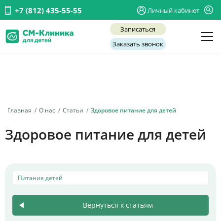
+7 (812) 435-55-55
Личный кабинет
Записаться
Заказать звонок
Детские врачи
Анализы и диагностика
Услуги
Главная
О нас
Статьи
Здоровое питание для детей
Детская хирургия
Здоровое питание для детей
Заболевания
О нас
Питание детей
Акции
Отзывы
Вернуться к статьям