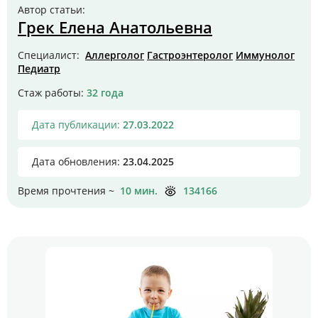
Цены
Автор статьи:
Грек Елена Анатольевна
Контакты
Специалист:
Аллерголог
Гастроэнтеролог
Иммунолог
Педиатр
Стаж работы:
32 года
Личный кабинет
Дата публикации:
27.03.2022
+7 (812) 435-55-55
Дата обновления:
23.04.2025
Время прочтения ~
10 мин.
134166
Записаться на приём