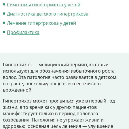
Цены
Симптомы гипертрихоза у детей
Контакты
Диагностика детского гипертрихоза
Лечение гипертрихоза у детей
Профилактика
Личный кабинет
+7 (812) 435-55-55
Гипертрихоз — медицинский термин, который
используют для обозначения избыточного роста
волос. Эта патология часто развивается в детском
Записаться на приём
возрасте, поскольку чаще всего ее считают
врожденной.
Гипертрихоз может проявиться уже в первый год
жизни, в то время как у других пациентов
манифестирует только в период полового
созревания. Патология не угрожает жизни и
здоровью: основная цель лечения — улучшение