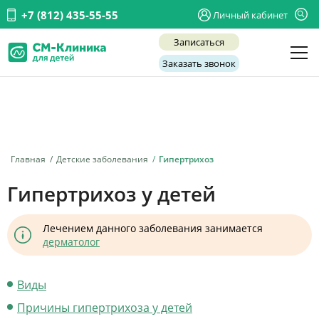
+7 (812) 435-55-55
Личный кабинет
Записаться
Заказать звонок
Детские врачи
Анализы и диагностика
Услуги
Главная
Детские заболевания
Гипертрихоз
Детская хирургия
Гипертрихоз у детей
Заболевания
Лечением данного заболевания занимается
О нас
дерматолог
Акции
Виды
Отзывы
Причины гипертрихоза у детей