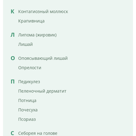
К
Контагиозный моллюск
Крапивница
Л
Липома (жировик)
Лишай
О
Опоясывающий лишай
Опрелости
П
Педикулез
Пеленочный дерматит
Потница
Почесуха
Псориаз
С
Себорея на голове