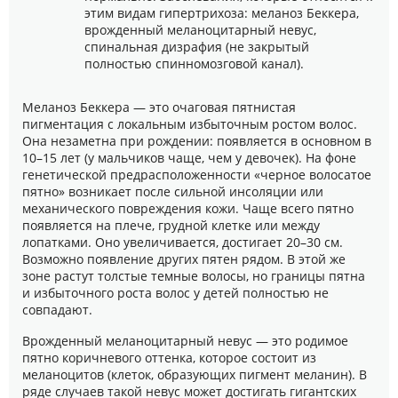
этим видам гипертрихоза: меланоз Беккера,
врожденный меланоцитарный невус,
спинальная дизрафия (не закрытый
полностью спинномозговой канал).
Меланоз Беккера — это очаговая пятнистая
пигментация с локальным избыточным ростом волос.
Она незаметна при рождении: появляется в основном в
10–15 лет (у мальчиков чаще, чем у девочек). На фоне
генетической предрасположенности «черное волосатое
пятно» возникает после сильной инсоляции или
механического повреждения кожи. Чаще всего пятно
появляется на плече, грудной клетке или между
лопатками. Оно увеличивается, достигает 20–30 см.
Возможно появление других пятен рядом. В этой же
зоне растут толстые темные волосы, но границы пятна
и избыточного роста волос у детей полностью не
совпадают.
Врожденный меланоцитарный невус — это родимое
пятно коричневого оттенка, которое состоит из
меланоцитов (клеток, образующих пигмент меланин). В
ряде случаев такой невус может достигать гигантских