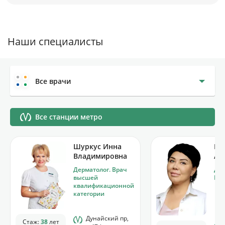
Наши специалисты
Все врачи
Все станции метро
Шуркус Инна
Цу
Владимировна
Ал
Дерматолог. Врач
Дер
высшей
Кос
квалификационной
категории
Дунайский пр,
Стаж:
38
лет