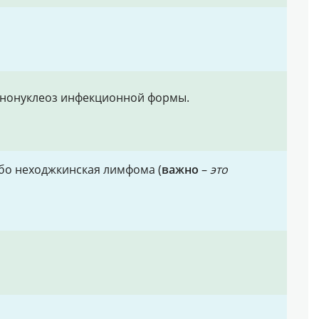
ононуклеоз инфекционной формы.
ибо неходжкинская лимфома (
важно
–
это