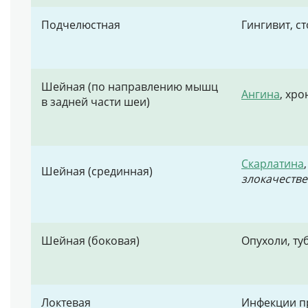
Подчелюстная
Гингивит, с
Шейная (по направлению мышц
Ангина
, хр
в задней части шеи)
Скарлатина
Шейная (срединная)
злокачеств
Шейная (боковая)
Опухоли, ту
Локтевая
Инфекции пр