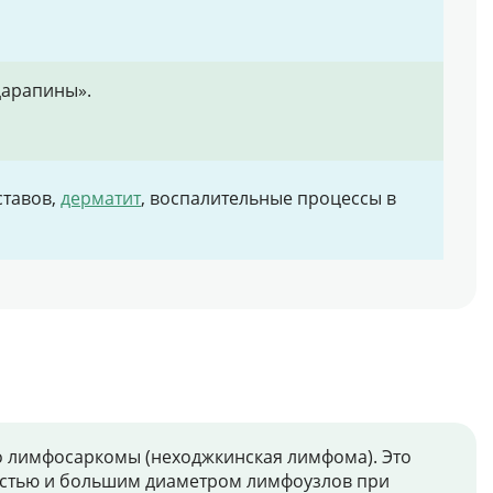
царапины».
ставов,
дерматит
, воспалительные процессы в
о лимфосаркомы (неходжкинская лимфома). Это
остью и большим диаметром лимфоузлов при