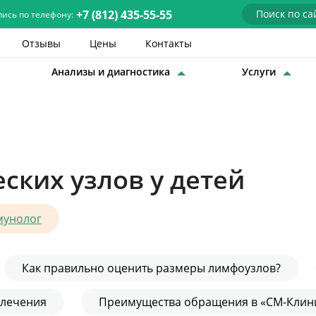
+7 (812) 435-55-55
пись по телефону:
Отзывы
Цены
Контакты
Анализы и диагностика
Услуги
Детские врачи
Анализы и диагностика
Услуги
ких узлов у детей
Детская хирургия
Заболевания
мунолог
О нас
Как правильно оценить размеры лимфоузлов?
Акции
 лечения
Преимущества обращения в «СМ-Клин
Отзывы