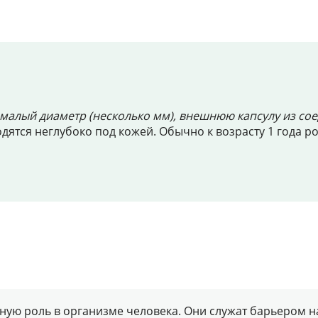
Цены
Контакты
малый диаметр (несколько мм), внешнюю капсулу из со
Личный кабинет
одятся неглубоко под кожей. Обычно к возрасту 1 года р
+7 (812) 435-55-55
Записаться на приём
ю роль в организме человека. Они служат барьером на 