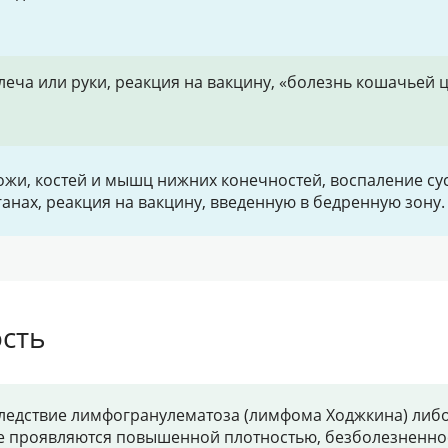
еча или руки, реакция на вакцину, «болезнь кошачьей 
жи, костей и мышц нижних конечностей, воспаление су
анах, реакция на вакцину, введенную в бедренную зону.
сть
ледствие лимфогранулематоза (лимфома Ходжкина) либ
ые проявляются повышенной плотностью, безболезненн