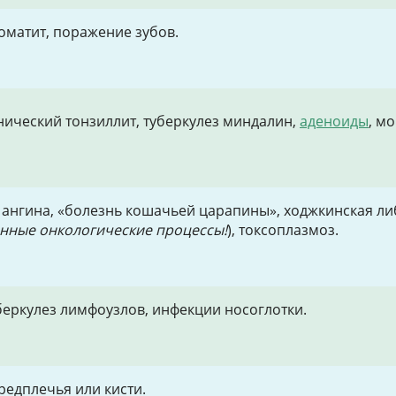
томатит, поражение зубов.
онический тонзиллит, туберкулез миндалин,
аденоиды
, м
, ангина, «болезнь кошачьей царапины», ходжкинская л
енные онкологические процессы!
), токсоплазмоз.
беркулез лимфоузлов, инфекции носоглотки.
едплечья или кисти.