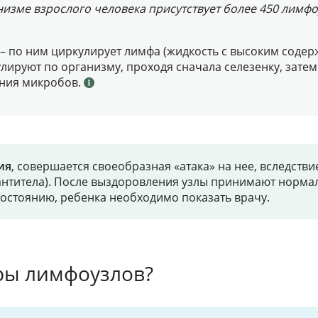
низме взрослого человека присутствует более 450 лимфо
по ним циркулирует лимфа (жидкость с высоким содерж
лируют по организму, проходя сначала селезенку, зате
ения микробов.
ия
, совершается своеобразная «атака» на нее, вследстви
нтитела). После выздоровления узлы принимают нормал
остоянию, ребенка необходимо показать врачу.
ры лимфоузлов?