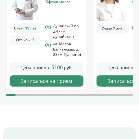
Офтальмолог
Офт
Дунайский пр,
Стаж:
19
лет
Стаж:
7
лет
д.47 (м.
Дунайская)
Отзывы:
3
ул. Малая
Балканская, д.
23 (м. Купчино)
5100
Цена приёма:
руб.
Цена приёма:
Записаться на прием
Записаться 