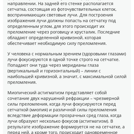
направлении. На задней его стенке располагается
сетчатка, состоящая из фоточувствительных клеток,
воспринимающих световые лучи. Для построения
изображения лучи должны попасть на сетчатку под
определенным углом, для этого происходит их
преломление через роговицу и хрусталик. Последние
обладают определенной кривизной, которая
обеспечивает необходимую силу преломления.
У человека с нормальным зрением (здоровыми глазами)
лучи фокусируются в одной точке строго на сетчатке.
Попадают они туда через меридианы глаза
(вертикальный и горизонтальный) – линии с
наибольшей кривизной, а значит, с максимальной силой
преломления.
Миопический астигматизм представляет собой
сочетание двух нарушений рефракции – чрезмерной
силы преломления, когда лучи фокусируются перед
сетчаткой (миопия) и различной силы преломления
вследствие деформации прозрачных сред глаза, когда
лучи образуют несколько фокусов (астигматизм). В
результате изображение формируется не на сетчатке, а
перед ней, а кроме того, происходит одновременное