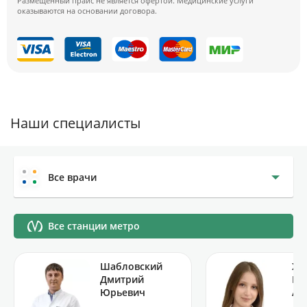
Размещенный прайс не является офертой. Медицинские услуги
оказываются на основании договора.
Наши специалисты
Все врачи
Все станции метро
Шабловский
Хи
Дмитрий
Ро
Юрьевич
Аз