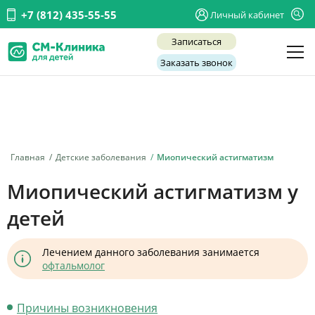
+7 (812) 435-55-55
Личный кабинет
Записаться
Заказать звонок
Детские врачи
Анализы и диагностика
Услуги
Главная
Детские заболевания
Миопический астигматизм
Детская хирургия
Миопический астигматизм у
Заболевания
детей
О нас
Лечением данного заболевания занимается
Акции
офтальмолог
Отзывы
Причины возникновения