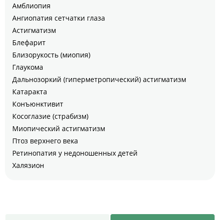
Амблиопия
Ангиопатия сетчатки глаза
Астигматизм
Блефарит
Близорукость (миопия)
Глаукома
Дальнозоркий (гиперметропический) астигматизм
Катаракта
Конъюнктивит
Косоглазие (страбизм)
Миопический астигматизм
Птоз верхнего века
Ретинопатия у недоношенных детей
Халязион