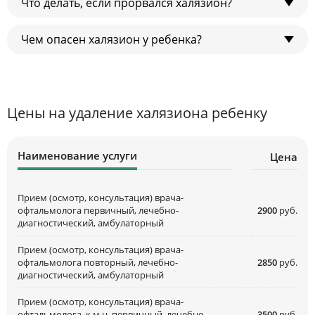
Что делать, если прорвался халязион?
Лечение может быть консервативным и
хирургическим. Врач назначает глазные капли и мази,
тепловые процедуры. Хирургическое лечение
Чем опасен халязион у ребенка?
В случае нагноения и прорыва халязиона нужно
заключается в удалении халязиона скальпелем или
обращаться к врачу, который назначит антибиотики и
радионожом.
промывания.
Воспаление мейбомиевой железы у ребенка
сопровождается высоким риском нагноения с
формированием абсцесса, развитием конъюнктивита.
Цены на удаление халязиона ребенку
Наименование услуги
Цена
Прием (осмотр, консультация) врача-
офтальмолога первичный, лечебно-
2900
руб.
диагностический, амбулаторный
Прием (осмотр, консультация) врача-
офтальмолога повторный, лечебно-
2850
руб.
диагностический, амбулаторный
Прием (осмотр, консультация) врача-
офтальмолога, к.м.н. первичный, лечебно-
3500
руб.