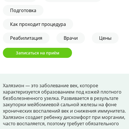
Цены
Подготовка
Контакты
Как проходит процедура
Реабилитация
Врачи
Цены
Личный кабинет
Записаться на приём
+7 (812) 435-55-55
Записаться на приём
Халязион — это заболевание век, которое
характеризуется образованием под кожей плотного
безболезненного узелка. Развивается в результате
закупорки мейбомиевой сальной железы на фоне
хронических воспалений век и снижения иммунитета.
Халязион создает ребенку дискомфорт при моргании,
часто воспаляется, поэтому требует обязательного