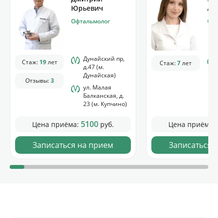
Юрьевич
Аз
Офтальмолог
Офт
Дунайский пр,
Стаж:
19
лет
Стаж:
7
лет
д.47 (м.
Дунайская)
Отзывы:
3
ул. Малая
Балканская, д.
23 (м. Купчино)
5100
Цена приёма:
руб.
Цена приёма:
Записаться на прием
Записаться 