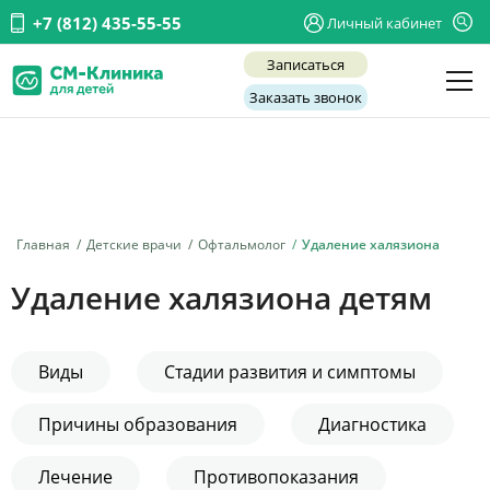
+7 (812) 435-55-55
Личный кабинет
Записаться
Заказать звонок
Детские врачи
Анализы и диагностика
Услуги
Главная
Детские врачи
Офтальмолог
Удаление халязиона
Детская хирургия
Удаление халязиона детям
Заболевания
О нас
Виды
Стадии развития и симптомы
Акции
Причины образования
Диагностика
Отзывы
Лечение
Противопоказания