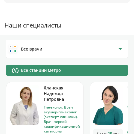
Наши специалисты
Все врачи
Все станции метро
Яланская
Че
Надежда
Ва
Петровна
Гин
(вр
Гинеколог. Врач
акушер-гинеколог
(эксперт клиники).
Врач первой
квалификационной
категории
Стаж:
10
лет