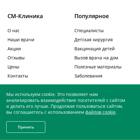
СМ-Клиника
Популярное
О нас
Специалисты
Наши врачи
Детская хирургия
Акции
Вакцинация детей
Отзывы
Вызов врача на дом
Цены
Полезные материалы
Контакты
Заболевания
Наши клиники
Информация
Мы используем cookie. Это позволяет нам
анализировать взаимодействие посетителей с сайтом
и делать его лучше. Продолжая пользоваться сайтом,
СМ-Клиника
Вакансии
вы соглашаетесь с использованием
файлов cookie
.
Центр хирургии
Правовая информация
Пластическая хирургия
Политика обработки
Принять
персональных данных
Онкологический центр