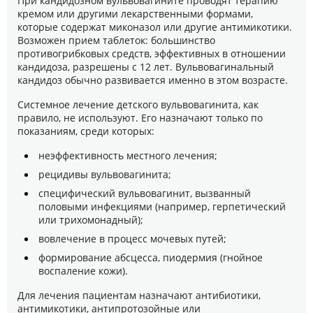
При кандидозном вульвовагините проводят терапию
кремом или другими лекарственными формами,
которые содержат миконазол или другие антимикотики.
Возможен прием таблеток: большинство
противогрибковых средств, эффективных в отношении
кандидоза, разрешены с 12 лет. Вульвовагинальный
кандидоз обычно развивается именно в этом возрасте.
Системное лечение детского вульвовагинита, как
правило, не используют. Его назначают только по
показаниям, среди которых:
неэффективность местного лечения;
рецидивы вульвовагинита;
специфический вульвовагинит, вызванный
половыми инфекциями (например, герпетический
или трихомонадный);
вовлечение в процесс мочевых путей;
формирование абсцесса, пиодермия (гнойное
воспаление кожи).
Для лечения пациентам назначают антибиотики,
антимикотики, антипротозойные или