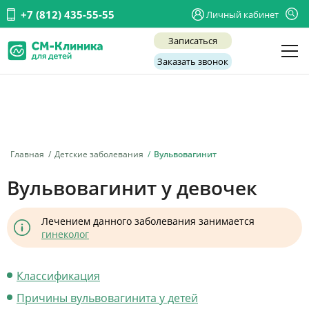
+7 (812) 435-55-55
Личный кабинет
Записаться
Заказать звонок
Детские врачи
Анализы и диагностика
Услуги
Главная
Детские заболевания
Вульвовагинит
Детская хирургия
Вульвовагинит у девочек
Заболевания
Лечением данного заболевания занимается
О нас
гинеколог
Акции
Классификация
Отзывы
Причины вульвовагинита у детей