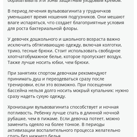
обрабатывать эти зоны защитным уходовым кремом.
В период лечения вульвовагинита у грудничков
уменьшают время ношения подгузников. Они мешают
влаге испаряться, что создает благоприятные условия
для роста бактериальной флоры.
У девочек дошкольного и школьного возраста важно
исключить обтягивающую одежду, включая колготки,
трико, тесные брюки. Стоит использовать свободное
хлопчатобумажное белье, которое пропускает воздух.
Также лучше носить юбки, чем брюки.
При занятиях спортом девочкам рекомендуют
принимать душ и переодеваться сразу после
тренировки, если это возможно. При посещении
бассейна нельзя долго носить мокрый купальник: нужно
сразу надеть сухую одежду.
Хронизации вульвовагинита способствует и ночная
потливость. Ребенку лучше спать в длинной ночной
рубашке, чем в пижаме. Если девочка потеет, можно
заменить одеяло на более тонкое. В периоды
активизации воспалительного процесса желательно
спать без нижнего белья.