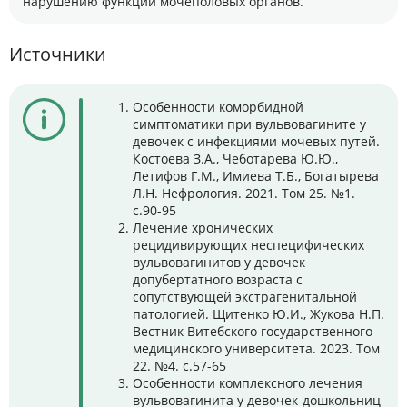
нарушению функции мочеполовых органов.
Источники
Особенности коморбидной
симптоматики при вульвовагините у
девочек с инфекциями мочевых путей.
Костоева З.А., Чеботарева Ю.Ю.,
Летифов Г.М., Имиева Т.Б., Богатырева
Л.Н. Нефрология. 2021. Том 25. №1.
с.90-95
Лечение хронических
рецидивирующих неспецифических
вульвовагинитов у девочек
допубертатного возраста с
сопутствующей экстрагенитальной
патологией. Щитенко Ю.И., Жукова Н.П.
Вестник Витебского государственного
медицинского университета. 2023. Том
22. №4. с.57-65
Особенности комплексного лечения
вульвовагинита у девочек-дошкольниц