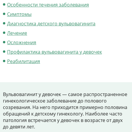
Цены
Особенности течения заболевания
Контакты
Симптомы
Диагностика детского вульвовагинита
Лечение
Личный кабинет
Осложнения
Профилактика вульвовагинита у девочек
+7 (812) 435-55-55
Реабилитация
Записаться на приём
Вульвовагинит у девочек — самое распространенное
гинекологическое заболевание до полового
созревания. На него приходится примерно половина
обращений к детскому гинекологу. Наиболее часто
патология встречается у девочек в возрасте от двух
до девяти лет.