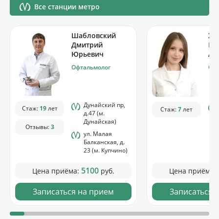
Все станции метро
Шабловский
Хи
Дмитрий
Ро
Юрьевич
Аз
Офтальмолог
Офт
Дунайский пр,
Стаж:
19
лет
Стаж:
7
лет
д.47 (м.
Дунайская)
Отзывы:
3
ул. Малая
Балканская, д.
23 (м. Купчино)
5100
Цена приёма:
руб.
Цена приёма:
Записаться на прием
Записаться 