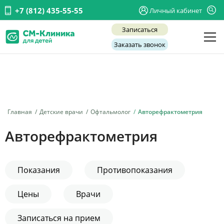
+7 (812) 435-55-55
Личный кабинет
Записаться
Заказать звонок
Детские врачи
Анализы и диагностика
Услуги
Главная
Детские врачи
Офтальмолог
Авторефрактометрия
Детская хирургия
Авторефрактометрия
Заболевания
О нас
Показания
Противопоказания
Акции
Цены
Врачи
Отзывы
Записаться на прием