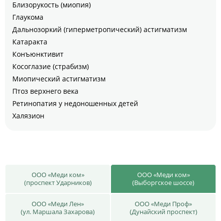
Близорукость (миопия)
Глаукома
Дальнозоркий (гиперметропический) астигматизм
Катаракта
Конъюнктивит
Косоглазие (страбизм)
Миопический астигматизм
Птоз верхнего века
Ретинопатия у недоношенных детей
Халязион
ООО «Меди ком»
ООО «Меди ком»
(проспект Ударников)
(Выборгское шоссе)
ООО «Меди Лен»
ООО «Меди Проф»
(ул. Маршала Захарова)
(Дунайский проспект)