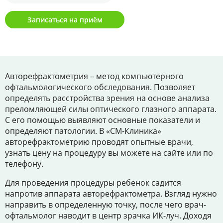
Цены
Записаться на приём
Контакты
Личный кабинет
Авторефрактометрия – метод компьютерного
офтальмологического обследования. Позволяет
+7 (812) 435-55-55
определять расстройства зрения на основе анализа
преломляющей силы оптического глазного аппарата.
С его помощью выявляют основные показатели и
определяют патологии. В «СМ-Клиника»
Записаться на приём
авторефрактометрию проводят опытные врачи,
узнать цену на процедуру вы можете на сайте или по
телефону.
Для проведения процедуры ребенок садится
напротив аппарата авторефрактометра. Взгляд нужно
направить в определенную точку, после чего врач-
офтальмолог наводит в центр зрачка ИК-луч. Доходя