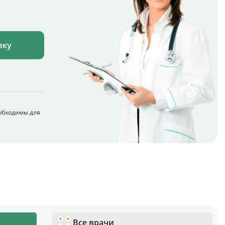
вку
обходимы для
Все врачи