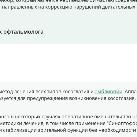
ибор, который является неотъемлемой частью современ
 направленных на коррекцию нарушений двигательных ф
Цены
Контакты
х офтальмолога
Личный кабинет
+7 (812) 435-55-55
етод лечения всех типов косоглазия и
амблиопии
. Апп
Записаться на приём
зуется для предупреждения возникновения косоглазия, 
орого в некоторых случаях оперативное вмешательство 
 методики лечения, в том числе применение "Синоптофо
и стабилизации зрительной функции без необходимости 