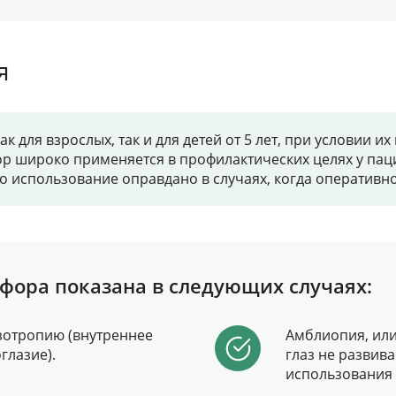
я
к для взрослых, так и для детей от 5 лет, при условии 
р широко применяется в профилактических целях у паци
го использование оправдано в случаях, когда оператив
фора показана в следующих случаях:
зотропию (внутреннее
Амблиопия, или
глазие).
глаз не развив
использования 