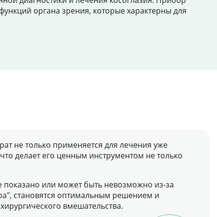
ной диагностики и лечения косоглазия. Прибор
ункций органа зрения, которые характерны для
арат не только применяется для лечения уже
что делает его ценным инструментом не только
не показано или может быть невозможно из-за
ра", становятся оптимальным решением и
хирургического вмешательства.