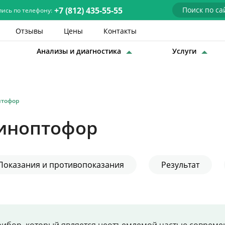
+7 (812) 435-55-55
пись по телефону:
Отзывы
Цены
Контакты
Анализы и диагностика
Услуги
Детские врачи
Анализы и диагностика
птофор
Услуги
Синоптофор
Детская хирургия
Заболевания
Показания и противопоказания
Результат
О нас
Акции
Отзывы