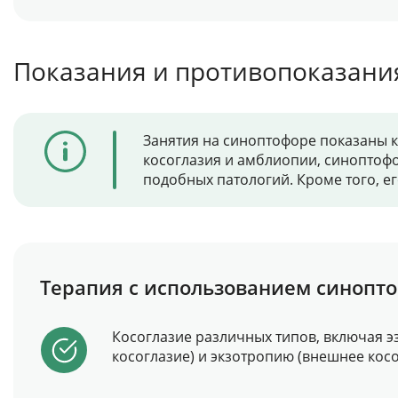
Показания и противопоказани
Занятия на синоптофоре показаны ка
косоглазия и амблиопии, синоптофо
подобных патологий. Кроме того, е
Терапия с использованием синопто
Косоглазие различных типов, включая э
косоглазие) и экзотропию (внешнее косо