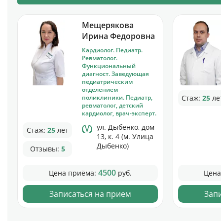
Мещерякова
Ирина Федоровна
Кардиолог. Педиатр.
Ревматолог.
Функциональный
диагност. Заведующая
педиатрическим
отделением
поликлиники. Педиатр,
Стаж:
25
ле
ревматолог, детский
кардиолог, врач-эксперт.
ул. Дыбенко, дом
Стаж:
25
лет
13, к. 4 (м. Улица
Дыбенко)
Отзывы:
5
4500
Цена приёма:
руб.
Цена
Записаться на прием
Зап