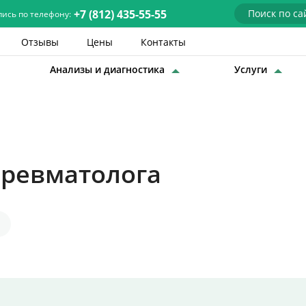
+7 (812) 435-55-55
пись по телефону:
Отзывы
Цены
Контакты
Анализы и диагностика
Услуги
Детские врачи
Анализы и диагностика
Услуги
 ревматолога
Детская хирургия
Заболевания
О нас
Акции
Отзывы