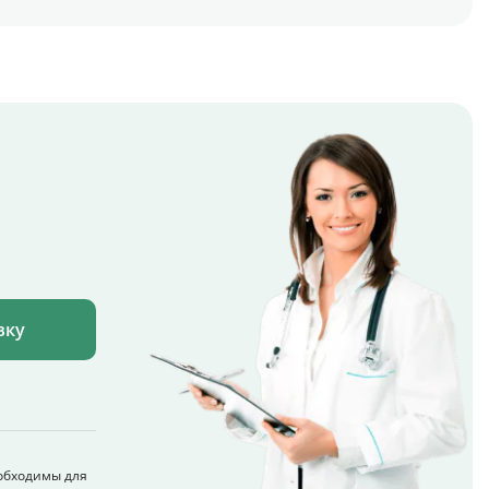
вку
обходимы для