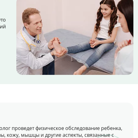
Это
кий
олог проведет физическое обследование ребенка,
вы, кожу, мышцы и другие аспекты, связанные с