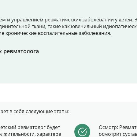
Цены
ем и управлением ревматических заболеваний у детей. 
Контакты
оединительной ткани, такие как ювенильный идиопатичес
гие хронические воспалительные заболевания.
х ревматолога
Личный кабинет
+7 (812) 435-55-55
Записаться на приём
ает в себя следующие этапы:
детский ревматолог будет
Осмотр: Ревмат
олжительности, характере
осмотрит суста