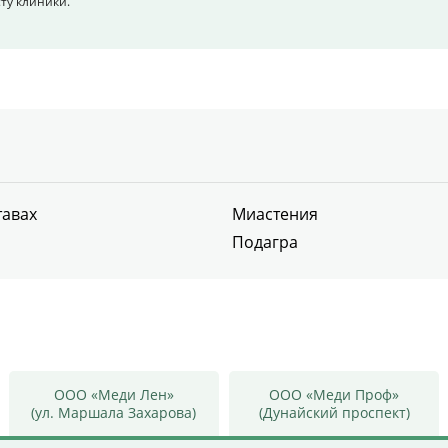
ту клиники.
тавах
Миастения
Подагра
ООО «Меди Лен»
ООО «Меди Проф»
(ул. Маршала Захарова)
(Дунайский проспект)