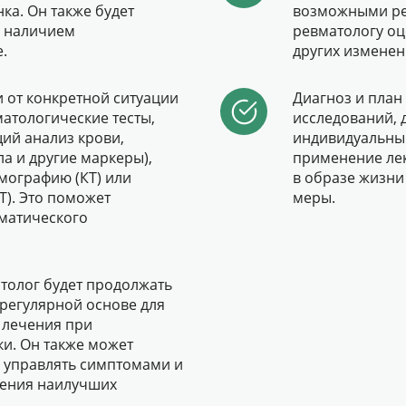
ка. Он также будет
возможными ре
и наличием
ревматологу оц
.
других изменен
и от конкретной ситуации
Диагноз и план
матологические тесты,
исследований, 
щий анализ крови,
индивидуальный
а и другие маркеры),
применение лек
мографию (КТ) или
в образе жизни
). Это поможет
меры.
вматического
толог будет продолжать
 регулярной основе для
 лечения при
и. Он также может
к управлять симптомами и
жения наилучших