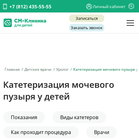
+7 (812) 435-55-55
Личный кабинет
Записаться
Заказать звонок
Детские врачи
Анализы и диагностика
Услуги
Главная
Детские врачи
Уролог
Катетеризация мочевого пузыря у
Детская хирургия
Катетеризация мочевого
Заболевания
пузыря у детей
О нас
Акции
Показания
Виды катетеров
Отзывы
Как проходит процедура
Врачи