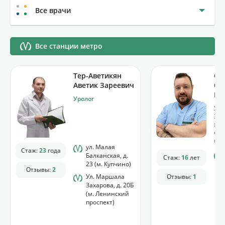
Все врачи
Все станции метро
Тер-Аветикян
Са
Аветик Зареевич
Ст
Ев
Уролог
Уро
За
хир
отд
пол
ул. Малая
Стаж:
23
года
Балканская, д.
Стаж:
16
лет
23 (м. Купчино)
Отзывы:
2
Ул. Маршала
Отзывы:
1
Захарова, д. 20Б
(м. Ленинский
проспект)