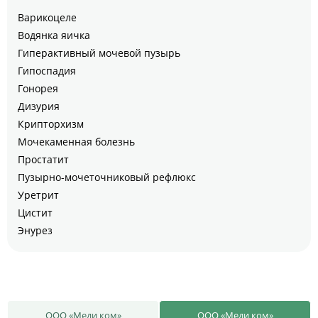
Варикоцеле
Водянка яичка
Гиперактивный мочевой пузырь
Гипоспадия
Гонорея
Дизурия
Крипторхизм
Мочекаменная болезнь
Простатит
Пузырно-мочеточниковый рефлюкс
Уретрит
Цистит
Энурез
ООО «Меди ком»
ООО «Меди ком»