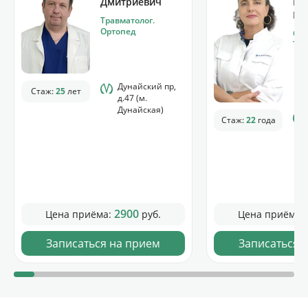
Дмитриевич
Ва
Ви
Травматолог.
Ортопед
Орт
Тра
Дунайский пр,
Стаж:
25
лет
д.47 (м.
Дунайская)
Стаж:
22
года
2900
Цена приёма:
руб.
Цена приёма:
Записаться на прием
Записаться 