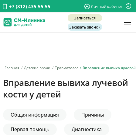
+7 (812) 435-55-55
Личный кабинет
Записаться
Заказать звонок
Детские врачи
Анализы и диагностика
Услуги
Главная
Детские врачи
Травматолог
Вправление вывиха лучевой
Детская хирургия
Вправление вывиха лучевой
Заболевания
кости у детей
О нас
Акции
Общая информация
Причины
Отзывы
Первая помощь
Диагностика