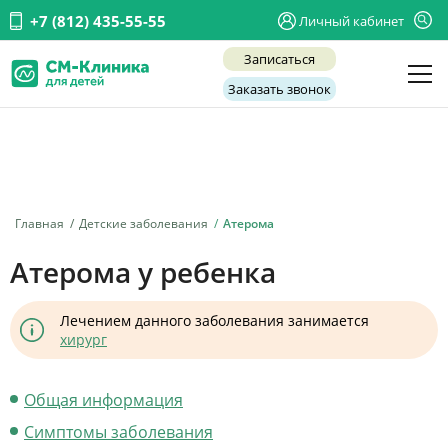
+7 (812) 435-55-55
Личный кабинет
Записаться
Заказать звонок
Детские врачи
Анализы и диагностика
Услуги
Главная
Детские заболевания
Атерома
Детская хирургия
Атерома у ребенка
Заболевания
Лечением данного заболевания занимается
О нас
хирург
Акции
Общая информация
Отзывы
Симптомы заболевания