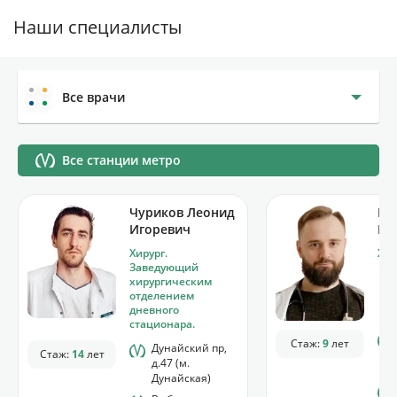
Наши специалисты
Все врачи
Все станции метро
Чуриков Леонид
Ку
Игоревич
Ви
Хирург.
Хир
Заведующий
хирургическим
отделением
дневного
стационара.
Стаж:
9
лет
Дунайский пр,
Стаж:
14
лет
д.47 (м.
Дунайская)