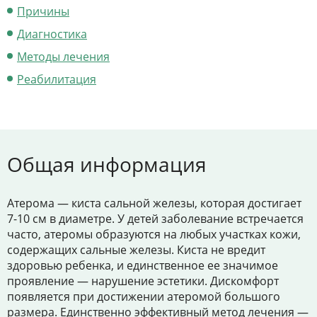
Цены
Причины
Контакты
Диагностика
Методы лечения
Реабилитация
Личный кабинет
+7 (812) 435-55-55
Общая информация
Записаться на приём
Атерома — киста сальной железы, которая достигает
7-10 см в диаметре. У детей заболевание встречается
часто, атеромы образуются на любых участках кожи,
содержащих сальные железы. Киста не вредит
здоровью ребенка, и единственное ее значимое
проявление — нарушение эстетики. Дискомфорт
появляется при достижении атеромой большого
размера. Единственно эффективный метод лечения —