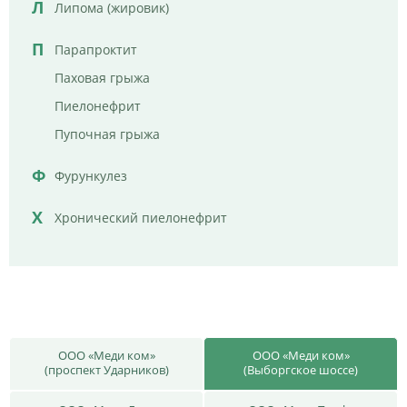
Л
Липома (жировик)
П
Парапроктит
Паховая грыжа
Пиелонефрит
Пупочная грыжа
Ф
Фурункулез
Х
Хронический пиелонефрит
ООО «Меди ком»
ООО «Меди ком»
(проспект Ударников)
(Выборгское шоссе)