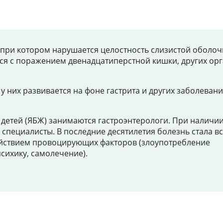
Цены
Контакты
, при котором нарушается целостность слизистой оболоч
ься с поражением двенадцатиперстной кишки, других ор
Личный кабинет
у них развивается на фоне гастрита и других заболеван
+7 (812) 435-55-55
 детей (ЯБЖ) занимаются гастроэнтерологи. При наличи
 специалисты. В последние десятилетия болезнь стала в
действием провоцирующих факторов (злоупотребление
психику, самолечение).
Записаться на приём