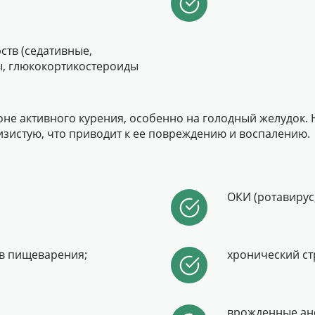
тв (седативные,
, глюкокортикостероиды
фоне активного курения, особенно на голодный желудок.
изистую, что приводит к ее повреждению и воспалению.
ОКИ (ротавирус,
в пищеварения;
хронический ст
врожденные ан