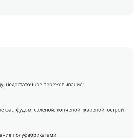
ду, недостаточное пережевывание;
е фастфудом, соленой, копченой, жареной, острой
тание полуфабрикатами;