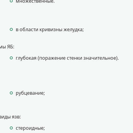
множественные.
в области кривизны желудка;
мы ЯБ:
глубокая (поражение стенки значительное).
рубцевание;
виды язв:
стероидные;