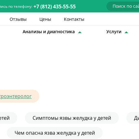
+7 (812) 435-55-55
пись по телефону:
Отзывы
Цены
Контакты
Анализы и диагностика
Услуги
Детские врачи
Анализы и диагностика
Услуги
Детская хирургия
Заболевания
троэнтеролог
О нас
етей
Симптомы язвы желудка у детей
Д
Акции
Чем опасна язва желудка у детей
Отзывы