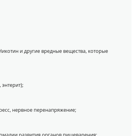
 Никотин и другие вредные вещества, которые
 энтерит);
ресс, нервное перенапряжение;
омалии развития органов пищеварения;