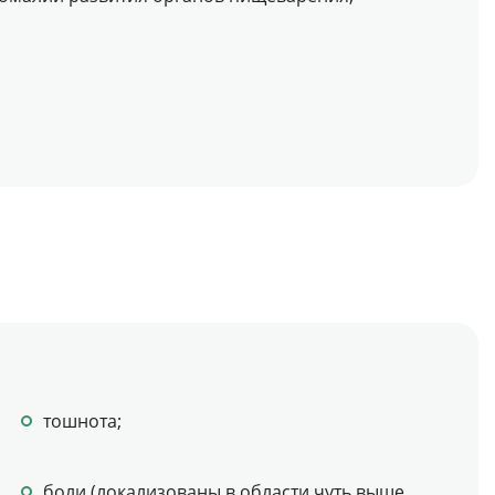
тошнота;
боли (локализованы в области чуть выше