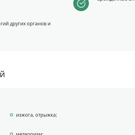
гий других органов и
ей
изжога, отрыжка;
метеоризм;