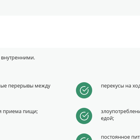
 внутренними.
ные перерывы между
перекусы на хо
я приема пищи;
злоупотреблени
едой;
постоянное пи