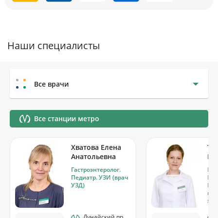
Наши специалисты
Все врачи
Все станции метро
Хватова Елена
Те
Анатольевна
Бо
Гастроэнтеролог.
Гас
Педиатр. УЗИ (врач
Пед
УЗД)
Гас
пед
экс
Дунайский пр,