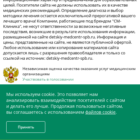
целей. Посетители сайта не должны использовать их в качестве
медицинских рекомендаций. Определение диагноза и выбор
методики лечения остается исключительной прерогативой вашего
лечащего врача! Компании, работающие под брендом "СМ-
Клиника", не несут ответственности за возможные негативные
последствия, возникшие в результате использования информации,
размещенной на сайте detskiy-medcentr-spb.ru. Информация и
цены, представленные на сайте, не являются публичной офертой.
Любое использование или копирование материалов сайта
допускается лишь с разрешения правообладателя и только со
ссылкой на источник: detskiy-medcentr-spb.ru.
Независимая оценка качества оказания услуг медицинским
организациям
Участвовать в голосовании
Продвижение сайта —
Мы используем cookie. Это позволяет нам
анализировать взаимодействие посетителей с сайтом
и делать его лучше. Продолжая пользоваться сайтом,
вы соглашаетесь с использованием
файлов cookie
.
ИМЕЮТСЯ ПРОТИВОПОКАЗАНИЯ. НЕОБХОДИМО
ПРОКОНСУЛЬТИРОВАТЬСЯ СО СПЕЦИАЛИСТОМ
Принять