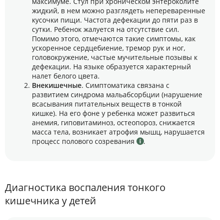
максимуме. Стул при хроническом энтероколите
жидкий, в нем можно разглядеть непереваренные
кусочки пищи. Частота дефекации до пяти раз в
сутки. Ребенок жалуется на отсутствие сил.
Помимо этого, отмечаются такие симптомы, как
ускоренное сердцебиение, тремор рук и ног,
головокружение, частые мучительные позывы к
дефекации. На языке образуется характерный
налет белого цвета.
Внекишечные
. Симптоматика связана с
развитием синдрома мальабсорбции (нарушение
всасывания питательных веществ в тонкой
кишке). На его фоне у ребенка может развиться
анемия, гиповитаминоз, остеопороз, снижается
масса тела, возникает атрофия мышц, нарушается
процесс полового созревания
.
Диагностика воспаления тонкого
кишечника у детей