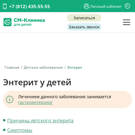
+7 (812) 435-55-55
Личный кабинет
Записаться
Заказать звонок
Детские врачи
Анализы и диагностика
Услуги
Главная
Детские заболевания
Энтерит
Детская хирургия
Энтерит у детей
Заболевания
Лечением данного заболевания занимается
О нас
гастроэнтеролог
Акции
Причины детского энтерита
Отзывы
Симптомы