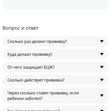
Вопрос и ответ
Сколько раз делают прививку?
Куда делают прививку?
Обычно — один раз. Но если реакция Манту
отрицательная, то потребуется ревакцинация. Таким
детям прививку делают два раза.
От чего защищает БЦЖ?
В плечо.
Сколько действует прививка?
От тяжелых форм туберкулеза.
Через сколько ставят прививку, если
Всю жизнь.
ребенок заболел?