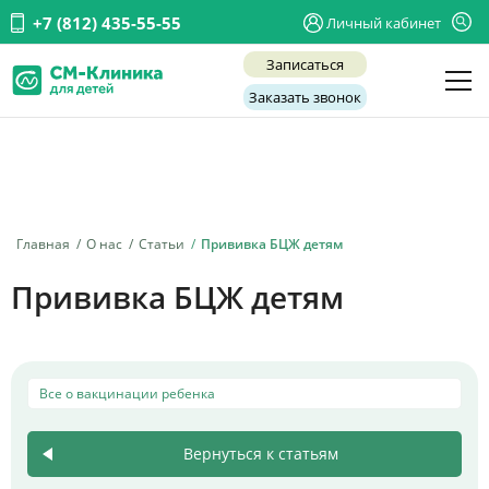
+7 (812) 435-55-55
Личный кабинет
Записаться
Заказать звонок
Детские врачи
Анализы и диагностика
Услуги
Главная
О нас
Статьи
Прививка БЦЖ детям
Детская хирургия
Прививка БЦЖ детям
Заболевания
О нас
Все о вакцинации ребенка
Акции
Отзывы
Вернуться к статьям