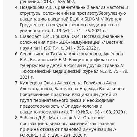
решения, 2013, с. 585-602.
Позднякова А.С. Сравнительный анализ частоты и
структуры осложнений на противотуберкулезную
вакцинацию вакциной БЦЖ и БЦЖ-М // Журнал
Гродненского государственного медицинского
университета, Т. 19 №1, с. 71 - 76, 2021 г.
Шалофаст Е.И., Ершова Ю.И. Поствакцинальные
осложнения при «БЦЖ» иммунизации // Вестник
науки №11 (56) Т.4, с. 341 - 355, 2022 г.
Севостьянова Татьяна Александровна, Аксёнова
В.А., Белиловский Е.М. Вакцинопрофилактика
туберкулеза у детей в России и других странах //
Тихоокеанский медицинский журнал №2, с. 75 - 79,
2021 г.
Кузнецова Ольга Алексеевна, Голубкова Алла
Александровна, Башмакова Надежда Васильевна.
Современные практики вакцинации детей из
групп перинатального риска и необходимая
предосторожность // Эпидемиология и
вакцинопрофилактика, Т. 19 №5, с. 98 - 103, 2020 г.
Зяблова Д.Д., Мартынюк А.И. Опасение
поствакцинальных осложнений, как главная
причина отказа от плановой иммунизации //
FORCIPE, Т.3, с. 290 - 291, 2020 г.