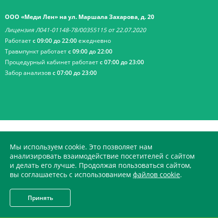
ООО «Меди Лен» на ул. Маршала Захарова, д. 20
Лицензия Л041-01148-78/00355115 от 22.07.2020
Работает
с 09:00 до 22:00
ежедневно
Травмпункт работает
с 09:00 до 22:00
Процедурный кабинет работает
с 07:00 до 23:00
Забор анализов
с 07:00 до 23:00
Мы используем cookie. Это позволяет нам
анализировать взаимодействие посетителей с сайтом
и делать его лучше. Продолжая пользоваться сайтом,
вы соглашаетесь с использованием
файлов cookie
.
© 2002-2026 СМ-Клиника
Все материалы данного сайта являются объектами авторского
Принять
права (в том числе дизайн). Запрещается копирование,
распространение (в том числе путем копирования на другие сайты