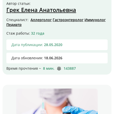
Цены
Автор статьи:
Грек Елена Анатольевна
Контакты
Специалист:
Аллерголог
Гастроэнтеролог
Иммунолог
Педиатр
Стаж работы:
32 года
Личный кабинет
Дата публикации:
28.05.2020
+7 (812) 435-55-55
Дата обновления:
18.06.2026
Время прочтения ~
8 мин.
143887
Записаться на приём