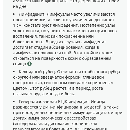
абсцесса или инфильтрата. Это дефект кожи с гноем
на дне.
Лимфаденит. Лимфоузлы часто увеличиваются
после прививки, и если это увеличение достигает
1 см, констатируют лимфаденит. Постепенно узлы
уплотняются, но у них нет классических признаков
воспаления, таких как покраснение или
болезненность. В редких случаях лимфаденит
достигает стадии абсцедирования, когда в
лимфоузлах появляется гной. Этот гнойник может
открыться на поверхность кожи с образованием
свища
.
Келоидный рубец. Отличается от обычного рубца
округлой или звездчатой формой, глянцевой
поверхностью, синюшным или даже коричневым
цветом. Этот рубец растет, и в период роста
вызывает зуд, а иногда и боль.
Генерализованная БЦЖ-инфекция. Иногда
развивается у ВИЧ-инфицированных детей, а также
при врожденных первичных иммунодефицитах и при
других иммунологических расстройствах
(эктодермальная дисплазия, хроническая
гранулематозная болезнь и т. д.). Осложнения