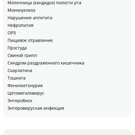
Молочница (кандидоз) полости рта
Мононуклеоз
Нарушение аппетита
Нефропатия
ОРЗ
Пищевое отравление
Простуда
Свиной грипп
Синдром раздраженного кишечника
Скарлатина
Тошнота
Фенилкетонурия
Цитомегаловирус
Энтеробиоз
Энтеровирусная инфекция