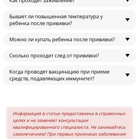
Как проходит заживление?
Через месяц после выздоровления.
Бывает ли повышенная температура у
Основные этапы (стадии) заживления: папула, корочка,
ребенка после прививки?
рубец, пигментация.
Можно ли купать ребенка после прививки?
Бывает, но редко.
Сколько проходит след от прививки?
Ребенка можно купать через полчаса после прививки,
когда исчезнет белая папула.
Когда проводят вакцинацию при приеме
2–3 месяца.
средств, подавляющих иммунитет?
Да, вакцинацию проводят. Сроки постановки — через
полгода после отмены лекарств.
Информация в статье предоставлена в справочных
целях и не заменяет консультации
квалифицированного специалиста. Не занимайтесь
самолечением! При первых признаках заболевания