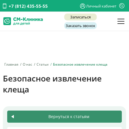
+7 (812) 435-55-55
Личный кабинет
Записаться
Заказать звонок
Детские врачи
Анализы и диагностика
Услуги
Главная
О нас
Статьи
Безопасное извлечение клеща
Детская хирургия
Безопасное извлечение
Заболевания
клеща
О нас
Акции
Вернуться к статьям
Отзывы