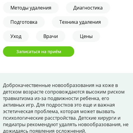
Цены
Методы удаления
Диагностика
Контакты
Подготовка
Техника удаления
Уход
Врачи
Цены
Личный кабинет
Записаться на приём
+7 (812) 435-55-55
Записаться на приём
Доброкачественные новообразования на коже в
детском возрасте сопровождаются высоким риском
травматизма из-за подвижности ребенка, его
активных игр. Для подростков это еще и важная
эстетическая проблема, которая может вызвать
психологические расстройства. Детские хирурги и
педиатры рекомендуют удалять новообразования, не
дожидаясь появления осложнений.