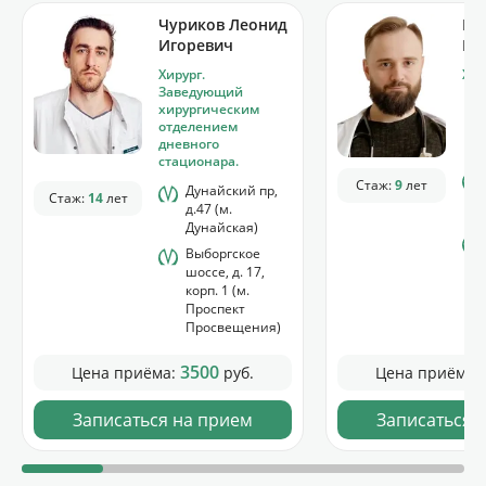
Чуриков Леонид
Ку
Игоревич
Ви
Хирург.
Хир
Заведующий
хирургическим
отделением
дневного
стационара.
Стаж:
9
лет
Дунайский пр,
Стаж:
14
лет
д.47 (м.
Дунайская)
Выборгское
шоссе, д. 17,
корп. 1 (м.
Проспект
Просвещения)
3500
Цена приёма:
руб.
Цена приёма:
Записаться на прием
Записаться 