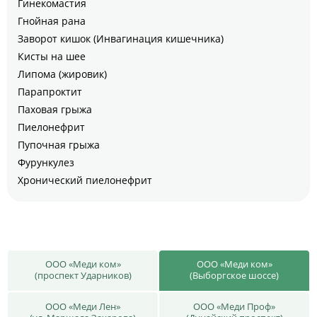
Гинекомастия
Гнойная рана
Заворот кишок (Инвагинация кишечника)
Кисты на шее
Липома (жировик)
Парапроктит
Паховая грыжа
Пиелонефрит
Пупочная грыжа
Фурункулез
Хронический пиелонефрит
ООО «Меди ком»
ООО «Меди ком»
(проспект Ударников)
(Выборгское шоссе)
ООО «Меди Лен»
ООО «Меди Проф»