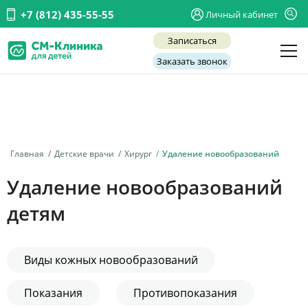
+7 (812) 435-55-55
Личный кабинет
Записаться
Заказать звонок
Детские врачи
Анализы и диагностика
Услуги
Главная
Детские врачи
Хирург
Удаление новообразований
Детская хирургия
Удаление новообразований
Заболевания
детям
О нас
Акции
Виды кожных новообразований
Отзывы
Показания
Противопоказания